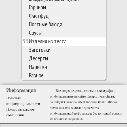
Гарниры
Фастфуд
Постные блюда
Соусы
Изделия из теста
Заготовки
Десерты
Напитки
Разное
Информация
Все видео рецепты, тексты и фотографии,
опубликованные на сайте Recepty-ivanycha.ru,
Политика
защищены законом об авторском праве. Любая
конфиденциальности
частичная или полная перепечатка
Пользовательское
опубликованной информации без активной ссылки
соглашение
на источник запрещена.