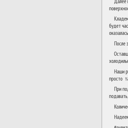
Далее 
поверхнос
Кладем
будет час
оказалась
После 
Оставш
холодильн
Наши р
просто та
При по
подавать
Количе
Надеем
#рулет