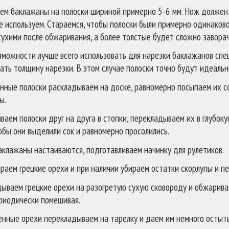
ем баклажаны на полоски шириной примерно 5-6 мм. Нож должен
е используем. Стараемся, чтобы полоски были примерно одинаково
ухими после обжаривания, а более толстые будет сложно заворач
зможности лучше всего использовать для нарезки баклажанов спе
ать толщину нарезки. В этом случае полоски точно будут идеал
нные полоски раскладываем на доске, равномерно посыпаем их со
ы.
ваем полоски друг на друга в стопки, перекладываем их в глубок
обы они выделили сок и равномерно просолились.
аклажаны настаиваются, подготавливаем начинку для рулетиков.
раем грецкие орехи и при наличии убираем остатки скорлупы и пе
ываем грецкие орехи на разогретую сухую сковороду и обжаривае
ериодически помешивая.
нные орехи перекладываем на тарелку и даем им немного остыть