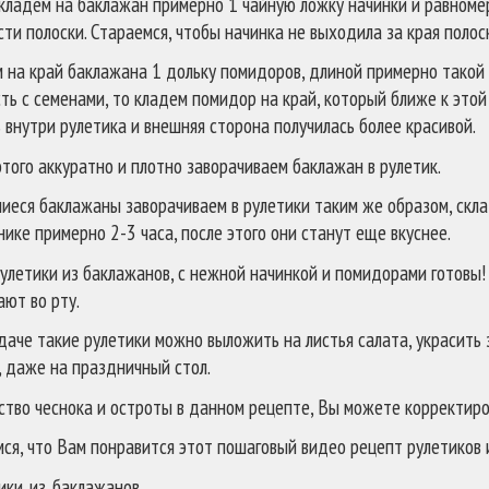
кладем на баклажан примерно 1 чайную ложку начинки и равноме
ти полоски. Стараемся, чтобы начинка не выходила за края полос
 на край баклажана 1 дольку помидоров, длиной примерно такой 
ть с семенами, то кладем помидор на край, который ближе к этой 
 внутри рулетика и внешняя сторона получилась более красивой.
этого аккуратно и плотно заворачиваем баклажан в рулетик.
иеся баклажаны заворачиваем в рулетики таким же образом, скла
ике примерно 2-3 часа, после этого они станут еще вкуснее.
улетики из баклажанов, с нежной начинкой и помидорами готовы! 
ют во рту.
даче такие рулетики можно выложить на листья салата, украсить 
, даже на праздничный стол.
ство чеснока и остроты в данном рецепте, Вы можете корректиров
ся, что Вам понравится этот пошаговый видео рецепт рулетиков 
ики_из_баклажанов