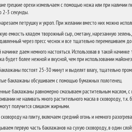
ие грецкие орехи измельчаем с помощью ножа или при наличии п
о 2-3 секунды.
нарезаем петрушку и укроп. При желании вместо них можно испол
окую емкость кладем творожный сыр, сметану, нарезанную зелень
ыдавленный через пресс чеснок и все тщательно перемешиваем до
й начинке даем немного настояться. Использовав в такой начинке 
ка будет более нежной и вкусной, чем при использовании майонез
баклажаны постоят 25-30 минут и выделят влагу, тщательно про
ые баклажаны обсушиваем с помощью бумажных полотенец.
нные баклажаны равномерно смазываем растительным маслом, с в
ивании не наливать много растительного масла в сковороду, т.к.
 могут получится слишком жирными.
 сковороду на плиту, включаем средний огонь и немного разогрева
ываем первую часть баклажанов на сухую сковороду, в один слой