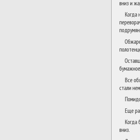
вниз и жа
Когда 
перевора
подрумяня
Обжаре
полотенц
Оставш
бумажное
Все об
стали нем
Помидо
Еще ра
Когда 
вниз.