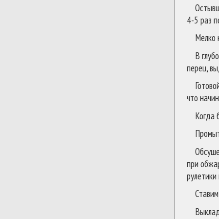
Остывш
4-5 раз п
Мелко 
В глуб
перец, в
Готово
что начин
Когда 
Промыт
Обсуше
при обжар
рулетики
Ставим
Выклад