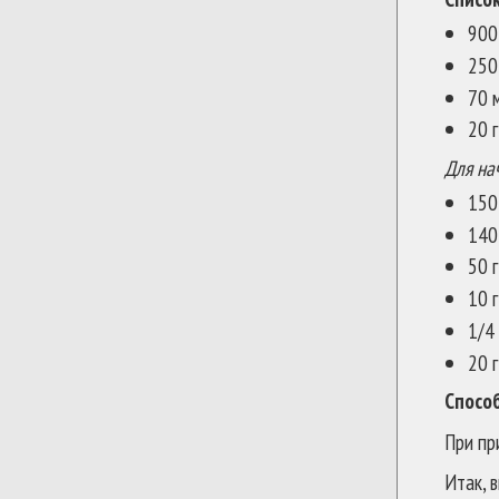
900 
250
70 м
20 г
Для на
150
140
50 
10 г
1/4 
20 г
Спосо
При пр
Итак, 