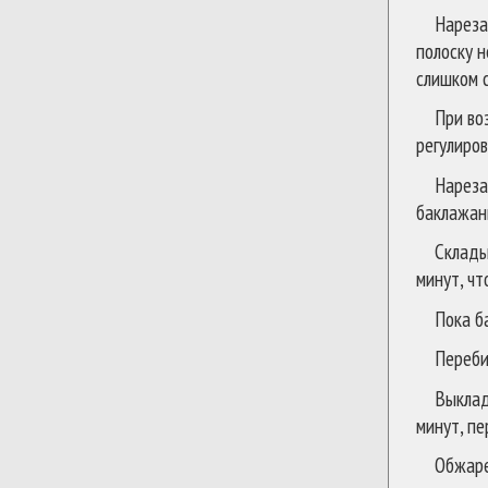
Нареза
полоску н
слишком с
При во
регулиров
Нареза
баклажан
Склады
минут, чт
Пока б
Переби
Выклад
минут, п
Обжаре