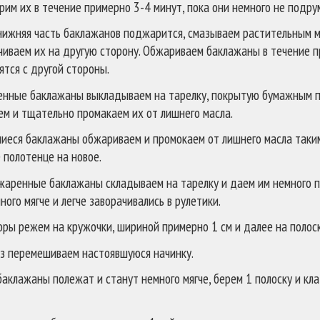
рим их в течение примерно 3-4 минут, пока они немного не подр
нижняя часть баклажанов поджарится, смазываем растительным 
чиваем их на другую сторону. Обжариваем баклажаны в течение п
тся с другой стороны.
нные баклажаны выкладываем на тарелку, покрытую бумажным п
ем и тщательно промакаем их от лишнего масла.
иеся баклажаны обжариваем и промокаем от лишнего масла таким
 полотенце на новое.
жаренные баклажаны складываем на тарелку и даем им немного п
ного мягче и легче заворачивались в рулетики.
ры режем на кружочки, шириной примерно 1 см и далее на полоск
з перемешиваем настоявшуюся начинку.
баклажаны полежат и станут немного мягче, берем 1 полоску и кла